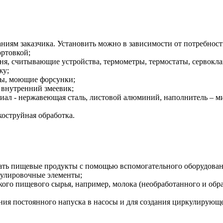
аниям заказчика. Установить можно в зависимости от потребност
ортовкой;
ня, считывающие устройства, термометры, термостаты, сервокл
жу;
ы, моющие форсунки;
 внутренний змеевик;
иал - нержавеющая сталь, листовой алюминий, наполнитель – ми
коструйная обработка.
вать пищевые продукты с помощью вспомогательного оборудовани
егулировочные элементы;
ого пищевого сырья, например, молока (необработанного и обра
ия постоянного напуска в насосы и для создания циркулирующег